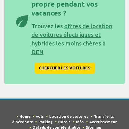
propre pendant vos
vacances ?
eco
Trouvez les
offres de location
de voitures électriques et
hybrides les moins chères à
DEN
CHERCHER LES VOITURES
Home
vols
Location de voitures
Transferts
d'aéroport
Parking
Hôtels
Info
Avertissement
Détails de confidentialité
Sitemap