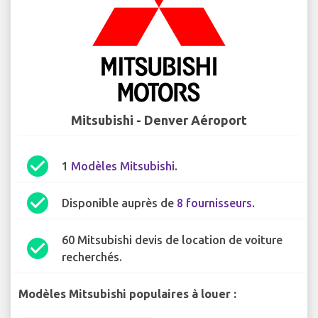
Mitsubishi - Denver Aéroport
check_circle
1
Modèles Mitsubishi
.
check_circle
Disponible auprès de
8 fournisseurs
.
60 Mitsubishi devis de location de voiture
check_circle
recherchés.
Modèles Mitsubishi populaires à louer :