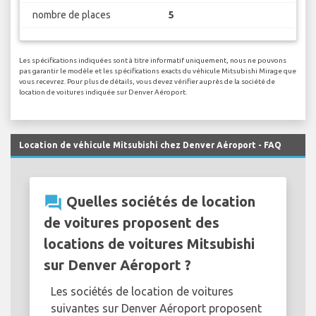
nombre de places
5
Les spécifications indiquées sont à titre informatif uniquement, nous ne pouvons
pas garantir le modèle et les spécifications exacts du véhicule Mitsubishi Mirage que
vous recevrez. Pour plus de détails, vous devez vérifier auprès de la société de
location de voitures indiquée sur Denver Aéroport.
Location de véhicule Mitsubishi chez Denver Aéroport - FAQ
question_answer
Quelles sociétés de location
de voitures proposent des
locations de voitures Mitsubishi
sur Denver Aéroport ?
Les sociétés de location de voitures
suivantes sur Denver Aéroport proposent