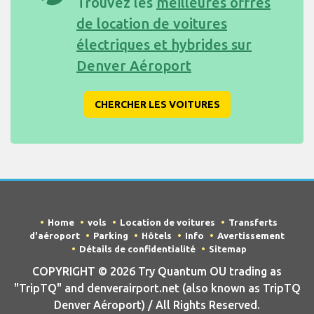
Trouvez les
meilleures offres
de location de voitures
électriques et hybrides sur
Denver Aéroport
CHERCHER LES VOITURES
Home
vols
Location de voitures
Transferts
d'aéroport
Parking
Hôtels
Info
Avertissement
Détails de confidentialité
Sitemap
COPYRIGHT © 2026 Try Quantum OU trading as
"TripTQ" and denverairport.net (also known as TripTQ
Denver Aéroport) / All Rights Reserved.