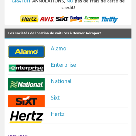
GRATUIT
ANNULATIONS,
NO
pas de frais de carte de
credit!
Les sociétés de location de voitures à Denver Aéroport
Alamo
Enterprise
National
Sixt
Hertz