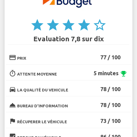
star
star
star
star
star_border
Evaluation 7,8 sur dix
credit_card
77 / 100
PRIX
timer
5 minutes
emoji_events
ATTENTE MOYENNE
directions_car
78 / 100
LA QUALITÉ DU VEHICULE
room_service
78 / 100
BUREAU D'INFORMATION
flag
73 / 100
RÉCUPERER LE VÉHICULE
beenhere
86 / 100