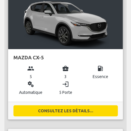
MAZDA CX-5
group
business_center
local_gas_station
5
3
Essence
miscellaneous_services
login
Automatique
5 Porte
CONSULTEZ LES DÉTAILS...