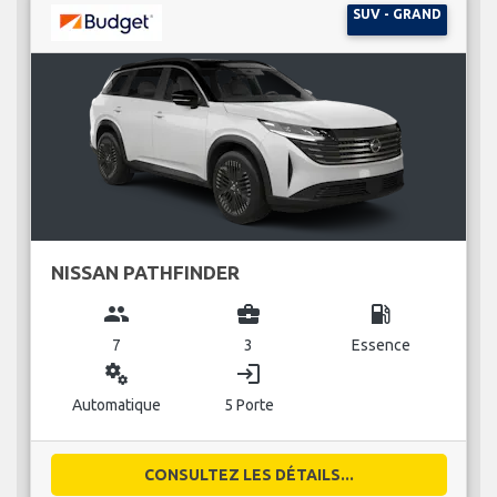
SUV - GRAND
NISSAN PATHFINDER
group
business_center
local_gas_station
7
3
Essence
miscellaneous_services
login
Automatique
5 Porte
CONSULTEZ LES DÉTAILS...