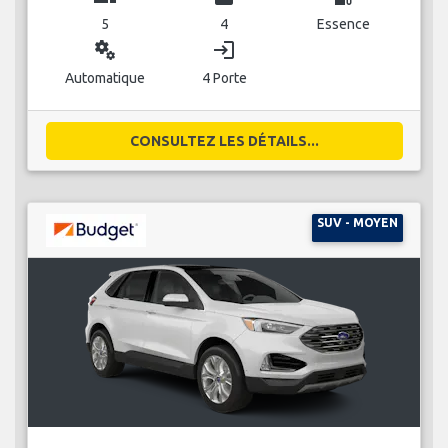
5
4
Essence
miscellaneous_services
login
Automatique
4 Porte
CONSULTEZ LES DÉTAILS...
SUV - MOYEN