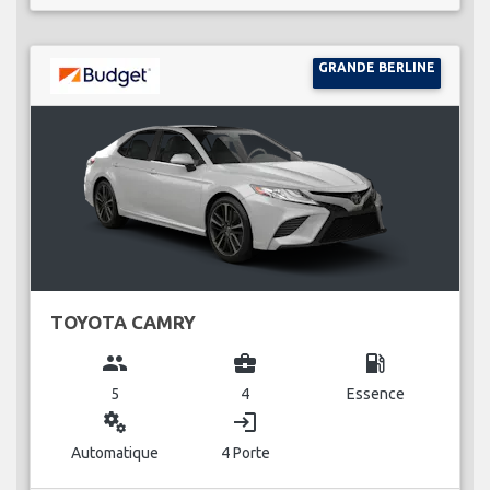
GRANDE BERLINE
TOYOTA CAMRY
group
business_center
local_gas_station
5
4
Essence
miscellaneous_services
login
Automatique
4 Porte