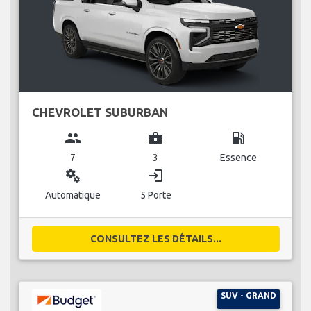
CHEVROLET SUBURBAN
group
business_center
local_gas_station
7
3
Essence
miscellaneous_services
login
Automatique
5 Porte
CONSULTEZ LES DÉTAILS...
SUV - GRAND