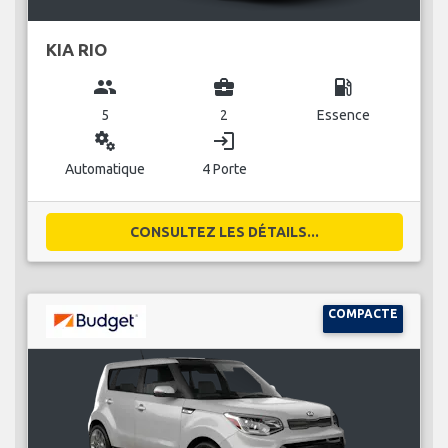
KIA RIO
group
business_center
local_gas_station
5
2
Essence
miscellaneous_services
login
Automatique
4 Porte
CONSULTEZ LES DÉTAILS...
COMPACTE