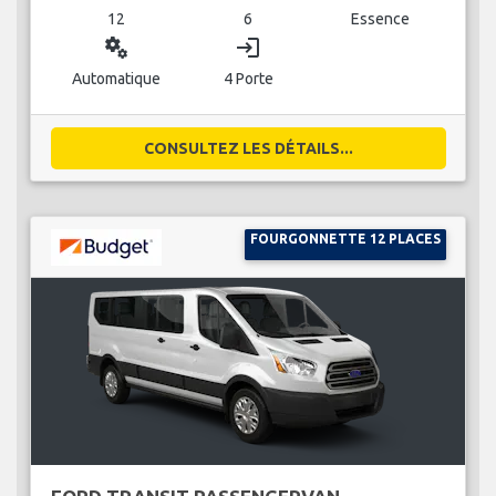
12
6
Essence
miscellaneous_services
login
Automatique
4 Porte
CONSULTEZ LES DÉTAILS...
FOURGONNETTE 12 PLACES