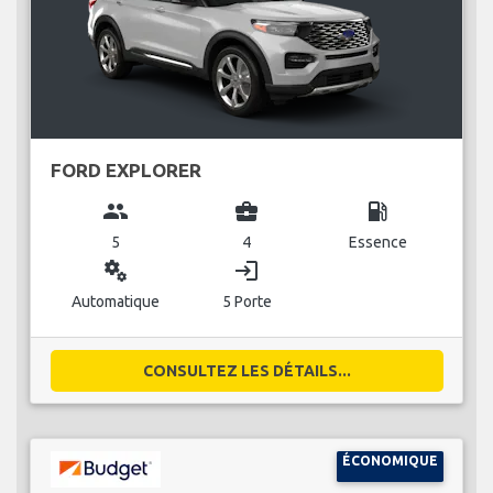
FORD EXPLORER
group
business_center
local_gas_station
5
4
Essence
miscellaneous_services
login
Automatique
5 Porte
CONSULTEZ LES DÉTAILS...
ÉCONOMIQUE