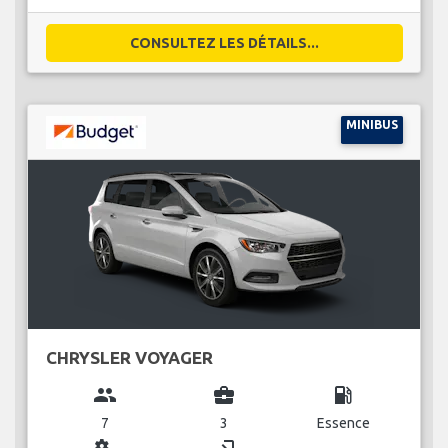
CONSULTEZ LES DÉTAILS...
MINIBUS
CHRYSLER VOYAGER
group
business_center
local_gas_station
7
3
Essence