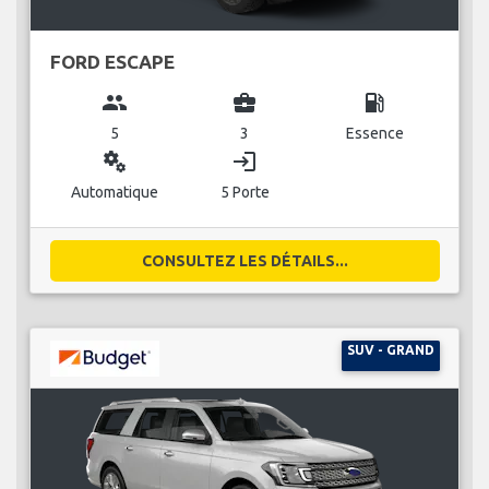
FORD ESCAPE
group
business_center
local_gas_station
5
3
Essence
miscellaneous_services
login
Automatique
5 Porte
CONSULTEZ LES DÉTAILS...
SUV - GRAND