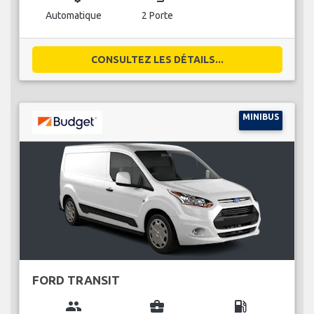
Automatique
2 Porte
CONSULTEZ LES DÉTAILS...
MINIBUS
FORD TRANSIT
group
business_center
local_gas_station