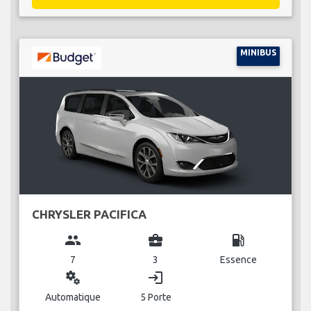
MINIBUS
CHRYSLER PACIFICA
group
business_center
local_gas_station
7
3
Essence
miscellaneous_services
login
Automatique
5 Porte