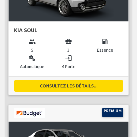
KIA SOUL
group
business_center
local_gas_station
5
3
Essence
miscellaneous_services
login
Automatique
4 Porte
CONSULTEZ LES DÉTAILS...
PREMIUM