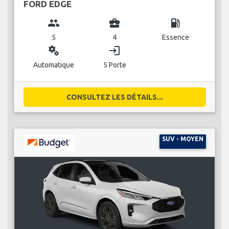
FORD EDGE
group
business_center
local_gas_station
5
4
Essence
miscellaneous_services
login
Automatique
5 Porte
CONSULTEZ LES DÉTAILS...
SUV - MOYEN