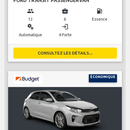
FORD TRANSIT PASSENGERVAN
group
business_center
local_gas_station
12
6
Essence
miscellaneous_services
login
Automatique
4 Porte
CONSULTEZ LES DÉTAILS...
ÉCONOMIQUE