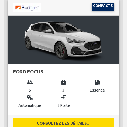
COMPACTE
FORD FOCUS
group
business_center
local_gas_station
5
3
Essence
miscellaneous_services
login
Automatique
5 Porte
CONSULTEZ LES DÉTAILS...