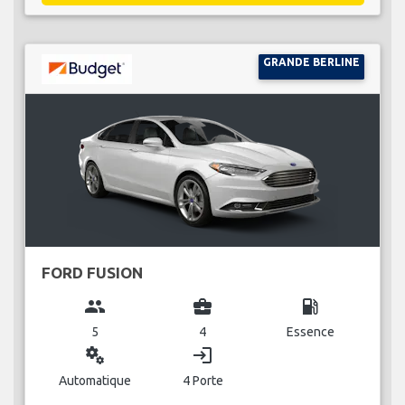
GRANDE BERLINE
FORD FUSION
group
business_center
local_gas_station
5
4
Essence
miscellaneous_services
login
Automatique
4 Porte