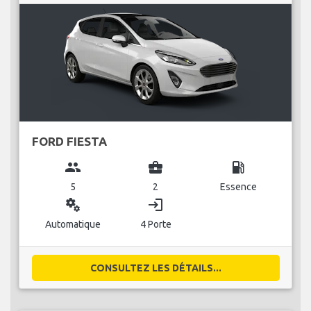
FORD FIESTA
group
business_center
local_gas_station
5
2
Essence
miscellaneous_services
login
Automatique
4 Porte
CONSULTEZ LES DÉTAILS...