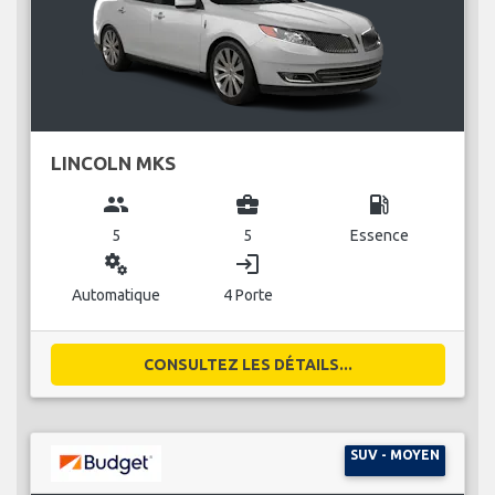
LINCOLN MKS
group
business_center
local_gas_station
5
5
Essence
miscellaneous_services
login
Automatique
4 Porte
CONSULTEZ LES DÉTAILS...
SUV - MOYEN