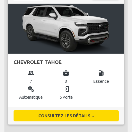
CHEVROLET TAHOE
group
business_center
local_gas_station
7
3
Essence
miscellaneous_services
login
Automatique
5 Porte
CONSULTEZ LES DÉTAILS...