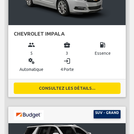
CHEVROLET IMPALA
group
business_center
local_gas_station
5
3
Essence
miscellaneous_services
login
Automatique
4 Porte
CONSULTEZ LES DÉTAILS...
SUV - GRAND