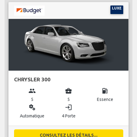
LUXE
CHRYSLER 300
group
business_center
local_gas_station
5
5
Essence
miscellaneous_services
login
Automatique
4 Porte
CONSULTEZ LES DÉTAILS...