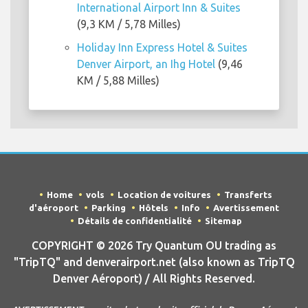
International Airport Inn & Suites
(9,3 KM / 5,78 Milles)
Holiday Inn Express Hotel & Suites
Denver Airport, an Ihg Hotel
(9,46
KM / 5,88 Milles)
Home
vols
Location de voitures
Transferts
d'aéroport
Parking
Hôtels
Info
Avertissement
Détails de confidentialité
Sitemap
COPYRIGHT © 2026 Try Quantum OU trading as
"TripTQ" and denverairport.net (also known as TripTQ
Denver Aéroport) / All Rights Reserved.