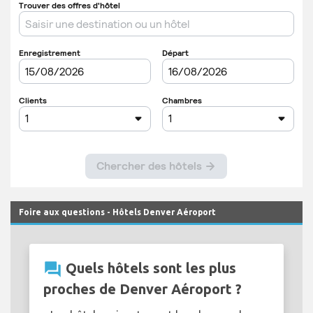
Foire aux questions - Hôtels Denver Aéroport
question_answer
Quels hôtels sont les plus
proches de Denver Aéroport ?