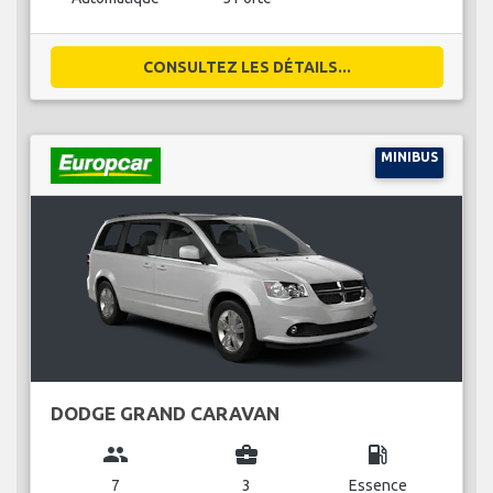
CONSULTEZ LES DÉTAILS...
MINIBUS
DODGE GRAND CARAVAN
group
business_center
local_gas_station
7
3
Essence