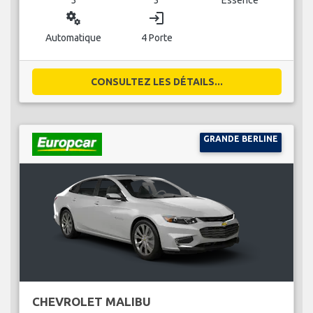
miscellaneous_services
login
Automatique
4 Porte
CONSULTEZ LES DÉTAILS...
GRANDE BERLINE
CHEVROLET MALIBU