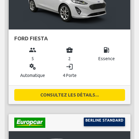
FORD FIESTA
group
business_center
local_gas_station
5
2
Essence
miscellaneous_services
login
Automatique
4 Porte
CONSULTEZ LES DÉTAILS...
BERLINE STANDARD