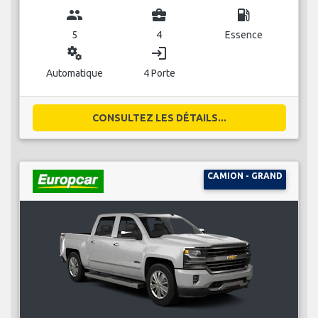
group
business_center
local_gas_station
5
4
Essence
miscellaneous_services
login
Automatique
4 Porte
CONSULTEZ LES DÉTAILS...
CAMION - GRAND