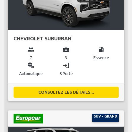
CHEVROLET SUBURBAN
group
business_center
local_gas_station
7
3
Essence
miscellaneous_services
login
Automatique
5 Porte
CONSULTEZ LES DÉTAILS...
SUV - GRAND