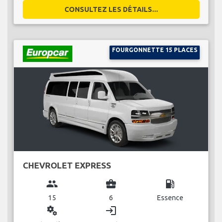
CONSULTEZ LES DÉTAILS...
FOURGONNETTE 15 PLACES
CHEVROLET EXPRESS
group
business_center
local_gas_station
15
6
Essence
miscellaneous_services
login