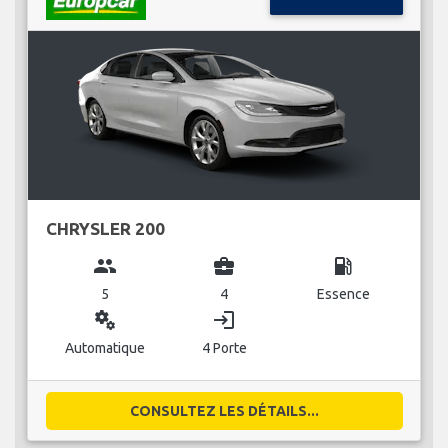
CHRYSLER 200
group
business_center
local_gas_station
5
4
Essence
miscellaneous_services
login
Automatique
4 Porte
CONSULTEZ LES DÉTAILS...