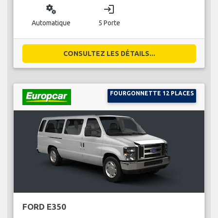
miscellaneous_services
login
Automatique
5 Porte
CONSULTEZ LES DÉTAILS...
FOURGONNETTE 12 PLACES
FORD E350