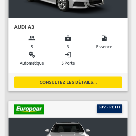
AUDI A3
group
business_center
local_gas_station
5
3
Essence
miscellaneous_services
login
Automatique
5 Porte
CONSULTEZ LES DÉTAILS...
SUV - PETIT