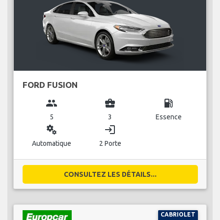
FORD FUSION
group
business_center
local_gas_station
5
3
Essence
miscellaneous_services
login
Automatique
2 Porte
CONSULTEZ LES DÉTAILS...
CABRIOLET