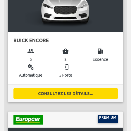
BUICK ENCORE
group
business_center
local_gas_station
5
2
Essence
miscellaneous_services
login
Automatique
5 Porte
CONSULTEZ LES DÉTAILS...
PREMIUM