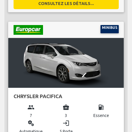
CONSULTEZ LES DÉTAILS...
MINIBUS
CHRYSLER PACIFICA
group
business_center
local_gas_station
7
3
Essence
miscellaneous_services
login
Automatique
5 Porte