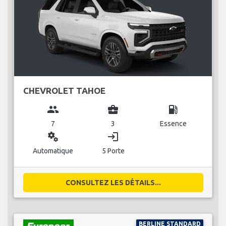
CHEVROLET TAHOE
group
business_center
local_gas_station
7
3
Essence
miscellaneous_services
login
Automatique
5 Porte
CONSULTEZ LES DÉTAILS...
BERLINE STANDARD