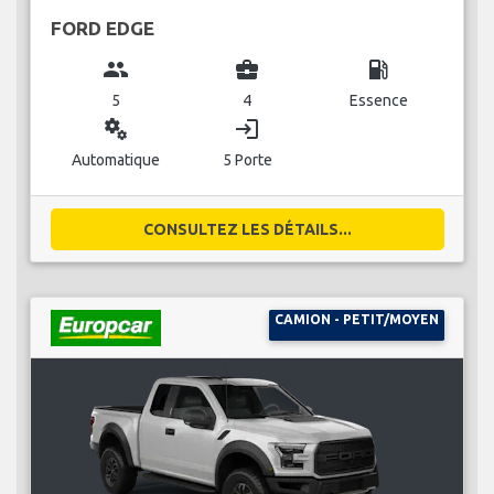
FORD EDGE
group
business_center
local_gas_station
5
4
Essence
miscellaneous_services
login
Automatique
5 Porte
CONSULTEZ LES DÉTAILS...
CAMION - PETIT/MOYEN