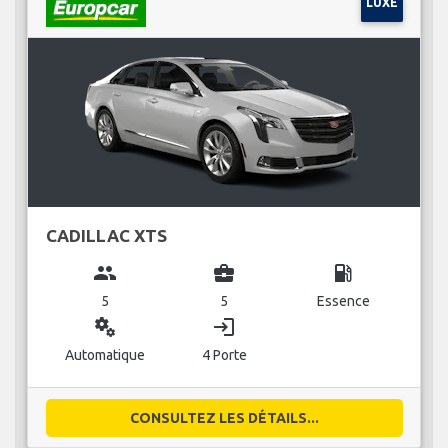
LUXE
CADILLAC XTS
group
business_center
local_gas_station
5
5
Essence
miscellaneous_services
login
Automatique
4 Porte
CONSULTEZ LES DÉTAILS...