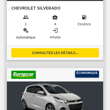
CHEVROLET SILVERADO
group
business_center
local_gas_station
2
4
Essence
miscellaneous_services
login
Automatique
4 Porte
CONSULTEZ LES DÉTAILS...
ÉCONOMIQUE