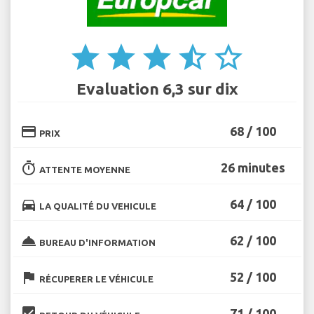
star
star
star
star_half
star_border
Evaluation 6,3 sur dix
credit_card
68 / 100
PRIX
timer
26 minutes
ATTENTE MOYENNE
directions_car
64 / 100
LA QUALITÉ DU VEHICULE
room_service
62 / 100
BUREAU D'INFORMATION
flag
52 / 100
RÉCUPERER LE VÉHICULE
beenhere
71 / 100