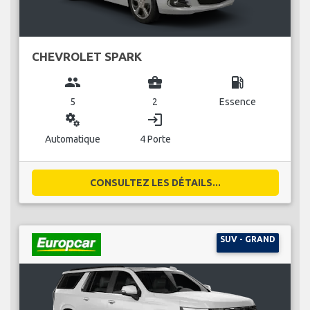
CHEVROLET SPARK
group
business_center
local_gas_station
5
2
Essence
miscellaneous_services
login
Automatique
4 Porte
CONSULTEZ LES DÉTAILS...
SUV - GRAND