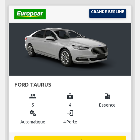
GRANDE BERLINE
FORD TAURUS
group
business_center
local_gas_station
5
4
Essence
miscellaneous_services
login
Automatique
4 Porte