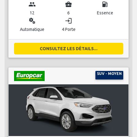
group
business_center
local_gas_station
12
6
Essence
miscellaneous_services
login
Automatique
4 Porte
CONSULTEZ LES DÉTAILS...
SUV - MOYEN