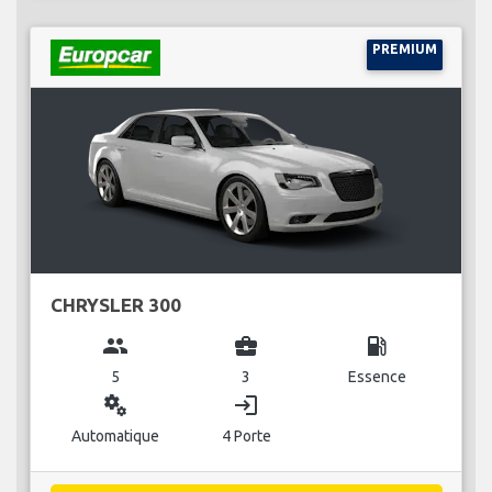
PREMIUM
CHRYSLER 300
group
business_center
local_gas_station
5
3
Essence
miscellaneous_services
login
Automatique
4 Porte