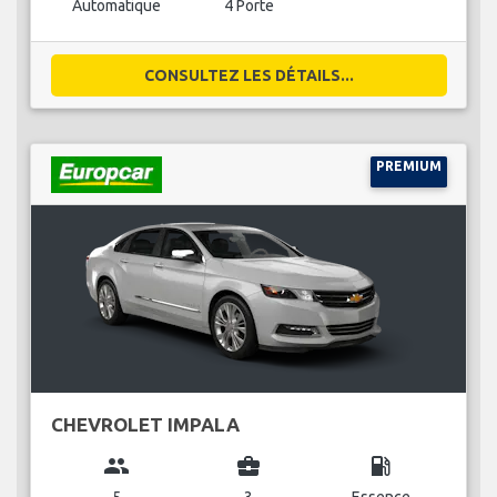
Automatique
4 Porte
CONSULTEZ LES DÉTAILS...
PREMIUM
CHEVROLET IMPALA
group
business_center
local_gas_station
5
3
Essence