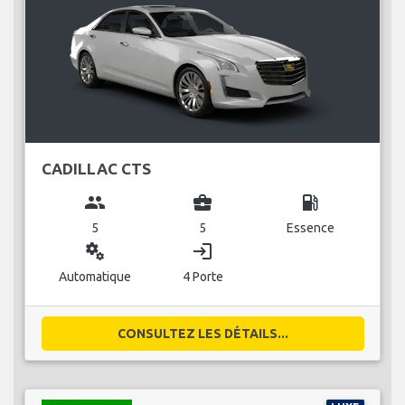
CADILLAC CTS
group
business_center
local_gas_station
5
5
Essence
miscellaneous_services
login
Automatique
4 Porte
CONSULTEZ LES DÉTAILS...