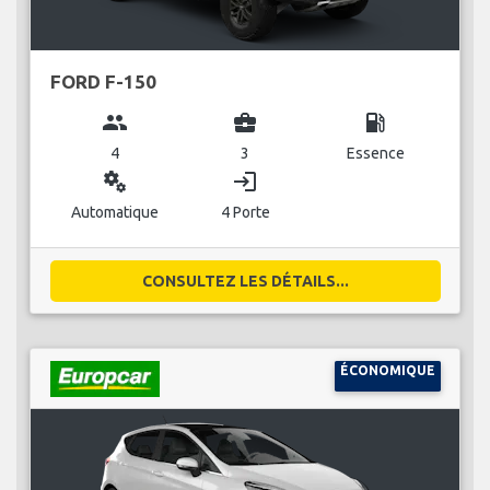
FORD F-150
group
business_center
local_gas_station
4
3
Essence
miscellaneous_services
login
Automatique
4 Porte
CONSULTEZ LES DÉTAILS...
ÉCONOMIQUE