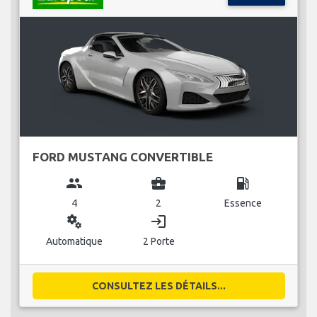
FORD MUSTANG CONVERTIBLE
group
business_center
local_gas_station
4
2
Essence
miscellaneous_services
login
Automatique
2 Porte
CONSULTEZ LES DÉTAILS...