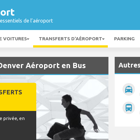
ort
essentiels de l’aéroport
E VOITURES
TRANSFERTS D'AÉROPORT
PARKING
Autres
Denver Aéroport en Bus
local_taxi
SFERTS
directions_bus
e privée, en