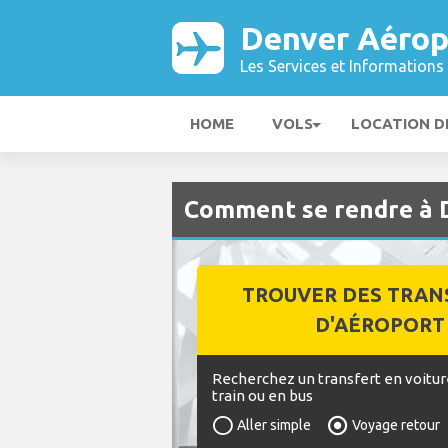
Denver Aérop
Les Services et Informations 
HOME
VOLS
LOCATION D
Comment se rendre à 
TROUVER DES TRAN
D'AÉROPORT
Recherchez un transfert en voitur
train ou en bus
Aller simple
Voyage retour