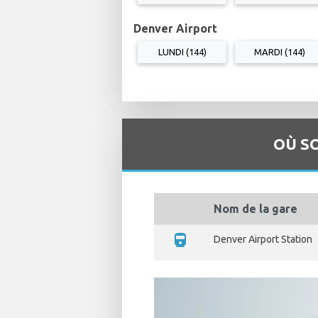
Denver Airport
LUNDI (144)
MARDI (144)
OÙ S
Nom de la gare
directions_train
Denver Airport Station