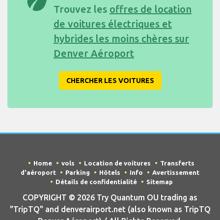
eco
Trouvez les
offres de location
de voitures électriques et
hybrides les moins chères sur
Denver Aéroport
CHERCHER LES VOITURES
Home
vols
Location de voitures
Transferts
d'aéroport
Parking
Hôtels
Info
Avertissement
Détails de confidentialité
Sitemap
COPYRIGHT © 2026 Try Quantum OU trading as
"TripTQ" and denverairport.net (also known as TripTQ