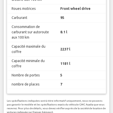
Roues motrices
Front wheel drive
Carburant
95
Consommation de
carburant sur autoroute
8.1 l
aux 100 km
Capacité maximale du
2237 l
coffre
Capacité minimale du
1181 l
coffre
Nombre de portes
5
nombre de places
7
Les spécifications indiquées sont à titre informatif uniquement, nous ne pouvons
pas garantir le modèle et les spécifications exacts du véhicule GMC Acadia que vous
recevrez. Pour plus de détails, vous devez vérifier auprès de la société de location de
voitures indiquée sur Denver Aéroport.