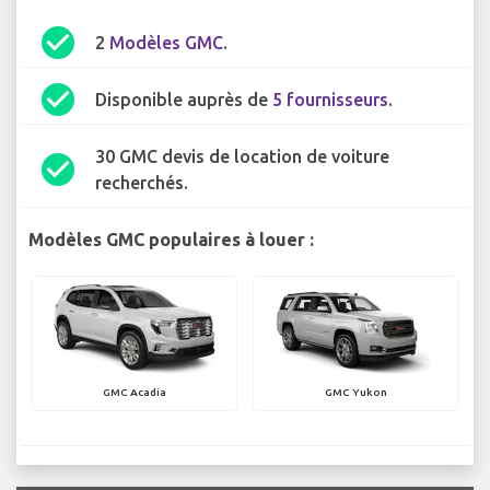
check_circle
2
Modèles GMC
.
check_circle
Disponible auprès de
5 fournisseurs
.
30 GMC devis de location de voiture
check_circle
recherchés.
Modèles GMC populaires à louer :
GMC Acadia
GMC Yukon