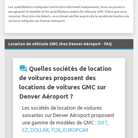
Les spécifications indiquées sont à titre informatif uniquement, nous ne pouvons
pas garantir le modèle et les spécifications exacts du véhicule GMC Yukon que vous
recevrez. Pour plus de détails, vous devez vérifier auprès de la société de location de
voitures indiquée sur Denver Aéroport.
Location de véhicule GMC chez Denver Aéroport - FAQ
question_answer
Quelles sociétés de location
de voitures proposent des
locations de voitures GMC sur
Denver Aéroport ?
Les sociétés de location de voitures
suivantes sur Denver Aéroport proposent
une gamme de modèles de GMC :
SIXT
,
EZ
,
DOLLAR
,
FOX
,
EUROPCAR