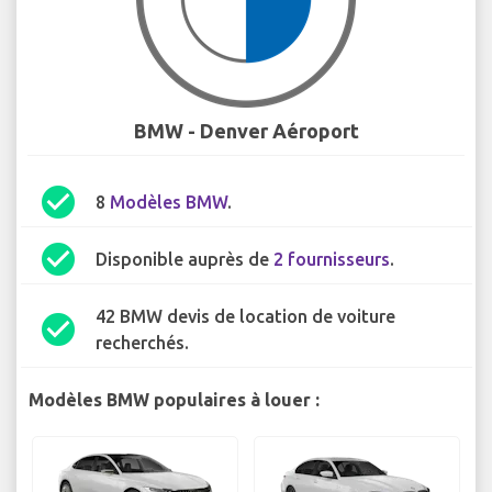
BMW - Denver Aéroport
check_circle
8
Modèles BMW
.
check_circle
Disponible auprès de
2 fournisseurs
.
42 BMW devis de location de voiture
check_circle
recherchés.
Modèles BMW populaires à louer :