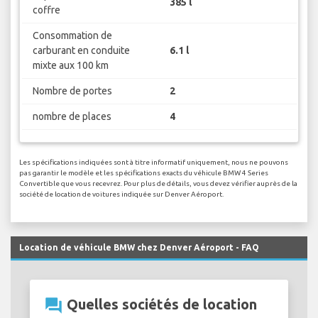
385 l
coffre
Consommation de
carburant en conduite
6.1 l
mixte aux 100 km
Nombre de portes
2
nombre de places
4
Les spécifications indiquées sont à titre informatif uniquement, nous ne pouvons
pas garantir le modèle et les spécifications exacts du véhicule BMW 4 Series
Convertible que vous recevrez. Pour plus de détails, vous devez vérifier auprès de la
société de location de voitures indiquée sur Denver Aéroport.
Location de véhicule BMW chez Denver Aéroport - FAQ
question_answer
Quelles sociétés de location