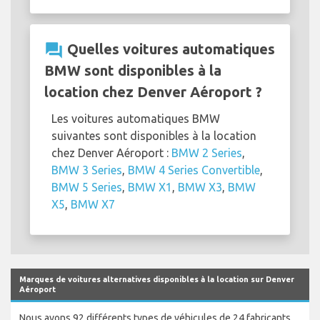
question_answer
Quelles voitures automatiques
BMW sont disponibles à la
location chez Denver Aéroport ?
Les voitures automatiques BMW
suivantes sont disponibles à la location
chez Denver Aéroport :
BMW 2 Series
,
BMW 3 Series
,
BMW 4 Series Convertible
,
BMW 5 Series
,
BMW X1
,
BMW X3
,
BMW
X5
,
BMW X7
Marques de voitures alternatives disponibles à la location sur Denver
Aéroport
Nous avons 92 différents types de véhicules de 24 fabricants