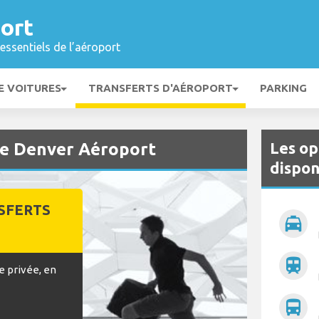
ort
essentiels de l’aéroport
E VOITURES
TRANSFERTS D'AÉROPORT
PARKING
Les op
de Denver Aéroport
dispon
SFERTS
local_taxi
train
e privée, en
directions_bus