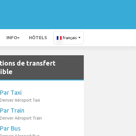
INFO
HÔTELS
français
tions de transfert
ible
Par Taxi
Denver Aéroport Taxi
Par Train
Denver Aéroport Train
Par Bus