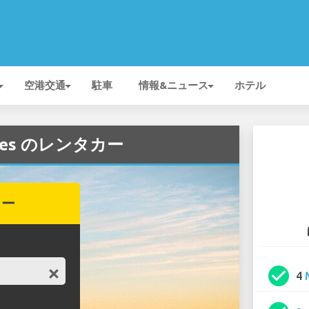
空港交通
駐車
情報&ニュース
ホテル
edes のレンタカー
カー
check_circle
4