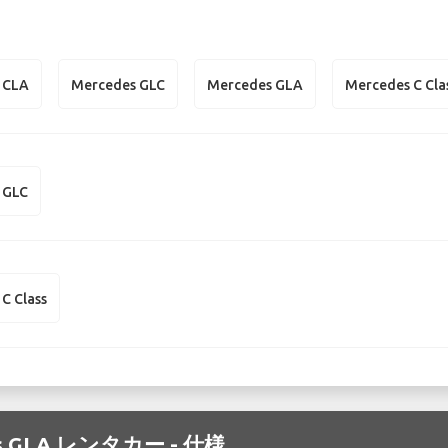
 CLA
Mercedes GLC
Mercedes GLA
Mercedes C Cla
 GLC
C Class
es GLA レンタカー - 仕様