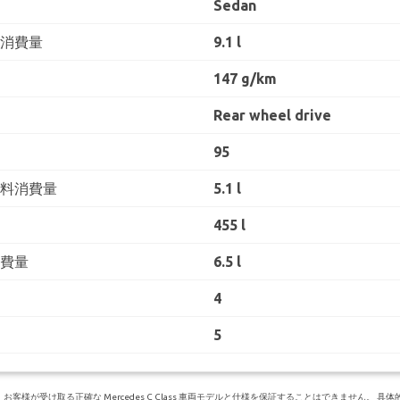
Sedan
料消費量
9.1 l
147 g/km
Rear wheel drive
95
燃料消費量
5.1 l
455 l
消費量
6.5 l
4
5
様が受け取る正確な Mercedes C Class 車両モデルと仕様を保証することはできません。 