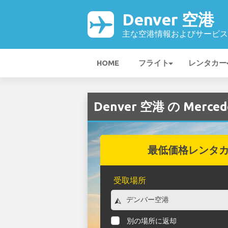
Denver 空港
主な空港情報およびサービス
HOME
フライト
レンタカー
Denver 空港 の Merc
最低価格レンタ
受取場所
別の場所に返却