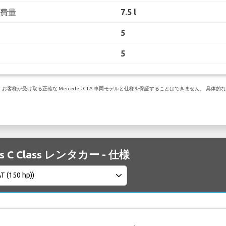
消費量
7.5 l
5
5
様が受け取る正確な Mercedes GLA 車両モデルと仕様を保証することはできません。 具体的な
es C Class レンタカー - 仕様