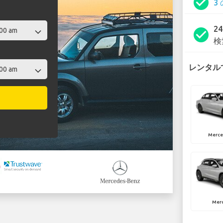
check_circle
3
2
check_circle
検
レンタルで
Merce
Mer