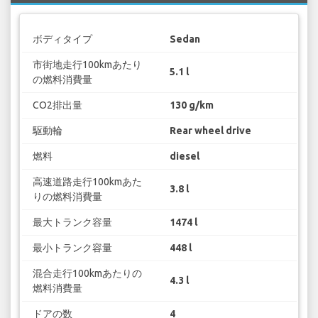
ボディタイプ
Sedan
市街地走行100kmあたり
5.1 l
の燃料消費量
CO2排出量
130 g/km
駆動輪
Rear wheel drive
燃料
diesel
高速道路走行100kmあた
3.8 l
りの燃料消費量
最大トランク容量
1474 l
最小トランク容量
448 l
混合走行100kmあたりの
4.3 l
燃料消費量
ドアの数
4