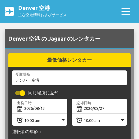
Denver 空港
主な空港情報およびサービス
Denver 空港 の Jaguar のレンタカー
最低価格レンタカー
受取場所
同じ場所に返却
出発日時
返却日時
運転者の年齢：