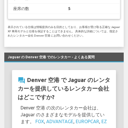
座席の数
5
表示されている仕様は情報提供のみを目的としており、お客様が受け取る正確な Jaguar
XF 車両モデルと仕様を保証することはできません。 具体的な詳細については、指定さ
れたレンタカー会社 Denver 空港 にお問い合わせください。
Jaguar の Denver 空港 でのレンタカー - よくある質問
question_answer
Denver 空港 で Jaguar のレンタ
カーを提供しているレンタカー会社
はどこですか?
Denver 空港 の次のレンタカー会社は、
Jaguar のさまざまなモデルを提供してい
ます。
FOX
,
ADVANTAGE
,
EUROPCAR
,
EZ