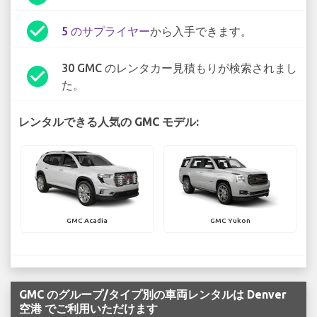
check_circle
5 のサプライヤー
から入手できます。
30 GMC のレンタカー見積もりが検索されまし
check_circle
た。
レンタルできる人気の GMC モデル:
GMC Acadia
GMC Yukon
GMC のグループ/タイプ別の車両レンタルは Denver
空港 でご利用いただけます