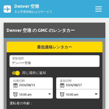
Denver 空港
主な空港情報およびサービス
Denver 空港 の GMC のレンタカー
最低価格レンタカー
受取場所
同じ場所に返却
出発日時
返却日時
運転者の年齢：