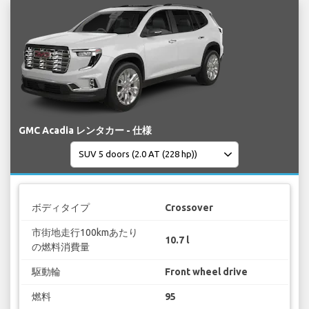
GMC Acadia レンタカー - 仕様
ボディタイプ
Crossover
市街地走行100kmあたり
10.7 l
の燃料消費量
駆動輪
Front wheel drive
燃料
95