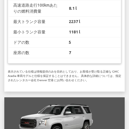
高速道路走行100kmあた
8.1 l
りの燃料消費量
最大トランク容量
2237 l
最小トランク容量
1181 l
ドアの数
5
座席の数
7
表示されている仕様は情報提供のみを目的としており、お客様が受け取る正確な GMC
Acadia 車両モデルと仕様を保証することはできません。 具体的な詳細については、指定
されたレンタカー会社 Denver 空港 にお問い合わせください。