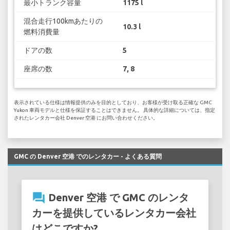
最小トランク容量
1175 l
混合走行100kmあたりの
10.3 l
燃料消費量
ドアの数
5
座席の数
7, 8
表示されている仕様は情報提供のみを目的としており、お客様が受け取る正確な GMC
Yukon 車両モデルと仕様を保証することはできません。 具体的な詳細については、指定
されたレンタカー会社 Denver 空港 にお問い合わせください。
GMC の Denver 空港 でのレンタカー - よくある質問
question_answer
Denver 空港 で GMC のレンタ
カーを提供しているレンタカー会社
はどこですか?