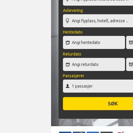
Avlevering
Hentedato
Returdato
Passasjerer
SØK