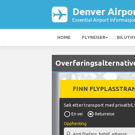
Denver Airpo
Essential Airport Informasjo
HOME
FLYREISER
BILUTH
Overføringsalternativ
FINN FLYPLASSTRA
Søk etter transport med privatbil, 
En vei
Returreise
Opphenting