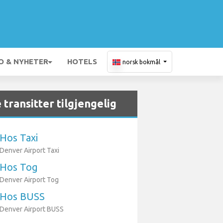
O & NYHETER
HOTELS
norsk bokmål
 transitter tilgjengelig
Hos Taxi
Denver Airport Taxi
Hos Tog
Denver Airport Tog
Hos BUSS
Denver Airport BUSS