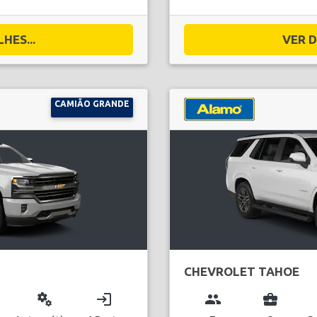
HES...
VER D
CAMIÃO GRANDE
CHEVROLET TAHOE
miscellaneous_services
login
group
business_center