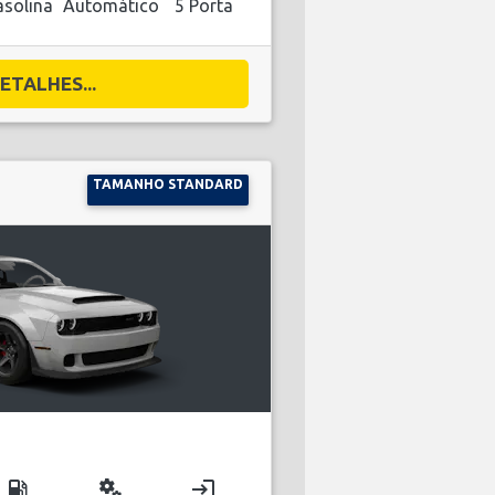
solina
Automático
5 Porta
ETALHES...
TAMANHO STANDARD
local_gas_station
miscellaneous_services
login