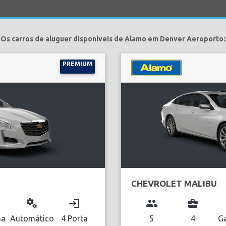
Os carros de aluguer disponíveis de Alamo em Denver Aeroporto:
PREMIUM
CHEVROLET MALIBU
miscellaneous_services
login
group
business_center
na
Automático
4 Porta
5
4
Ga