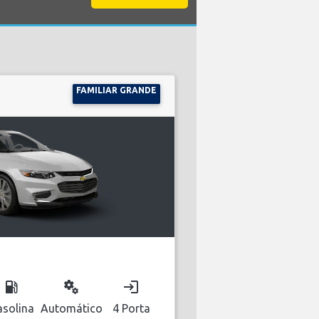
FAMILIAR GRANDE
local_gas_station
miscellaneous_services
login
solina
Automático
4 Porta