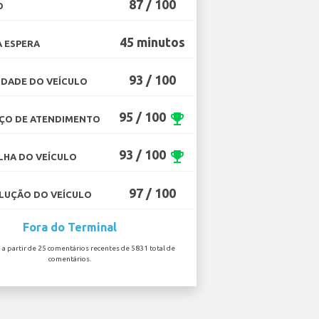
87 / 100
O
45 minutos
 ESPERA
93 / 100
DADE DO VEÍCULO
95 / 100
emoji_events
ÇO DE ATENDIMENTO
93 / 100
emoji_events
HA DO VEÍCULO
97 / 100
UÇÃO DO VEÍCULO
Fora do Terminal
o a partir de 25 comentários recentes de 5831 total de
comentários.