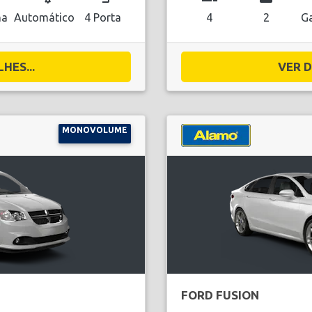
na
Automático
4 Porta
4
2
Ga
HES...
VER D
MONOVOLUME
FORD FUSION