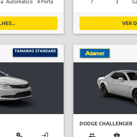
na
Automático
4 Porta
7
3
Ga
HES...
VER D
TAMANHO STANDARD
DODGE CHALLENGER
miscellaneous_services
login
group
business_center