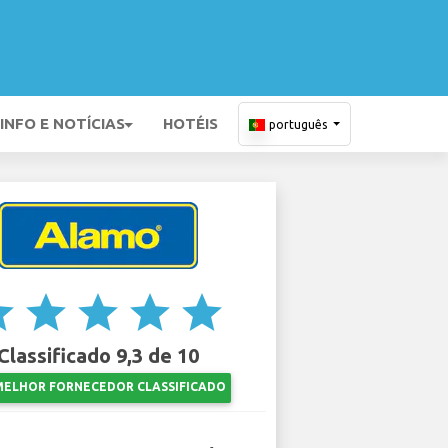
INFO E NOTÍCIAS
HOTÉIS
português
ar
star
star
star
star
Classificado 9,3 de 10
MELHOR FORNECEDOR CLASSIFICADO