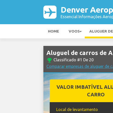
Denver Aerop
Essencial Informações Aerop
HOME
VOOS
ALUGUER D
Aluguel de carros de
emoji_events
Classificado #1 De 20
Comparar empresas de aluguer de c
VALOR IMBATÍVEL AL
CARRO
Local de levantamento