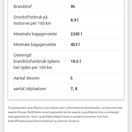
Brandstof
95
Drivstofforbruk på
8.9 l
motorvei per 100 km
Maximale bagageruimte
2265 l
Minimale bagageruimte
453 l
Gemengd
brandstofverbruik tijdens
10.5 l
het rijden per 100 km
Aantal deuren
5
aantal zitplaatsen
7, 8
De getoonde specificaties zijn alleen voor informatieve doeleinden, we kunnen het
exacte Nissan Pathfinder voertuigmodel en de exacte specificaties die u ontvangt
niet garanderen. Voor specifieke details kunt u contact opnemen met het
betreffende autoverhuurbedrijf op Denver Airport.