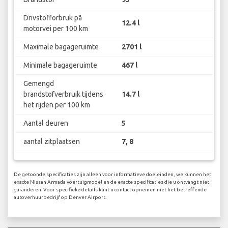
Drivstofforbruk på
12.4 l
motorvei per 100 km
Maximale bagageruimte
2701 l
Minimale bagageruimte
467 l
Gemengd
brandstofverbruik tijdens
14.7 l
het rijden per 100 km
Aantal deuren
5
aantal zitplaatsen
7, 8
De getoonde specificaties zijn alleen voor informatieve doeleinden, we kunnen het
exacte Nissan Armada voertuigmodel en de exacte specificaties die u ontvangt niet
garanderen. Voor specifieke details kunt u contact opnemen met het betreffende
autoverhuurbedrijf op Denver Airport.