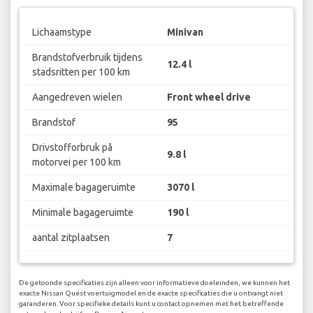
Lichaamstype
Minivan
Brandstofverbruik tijdens
12.4 l
stadsritten per 100 km
Aangedreven wielen
Front wheel drive
Brandstof
95
Drivstofforbruk på
9.8 l
motorvei per 100 km
Maximale bagageruimte
3070 l
Minimale bagageruimte
190 l
aantal zitplaatsen
7
De getoonde specificaties zijn alleen voor informatieve doeleinden, we kunnen het
exacte Nissan Quest voertuigmodel en de exacte specificaties die u ontvangt niet
garanderen. Voor specifieke details kunt u contact opnemen met het betreffende