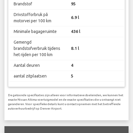
Brandstof
95
Drivstofforbruk på
6.9 l
motorvei per 100 km
Minimale bagageruimte
436 l
Gemengd
brandstofverbruik tijdens
8.1 l
het rijden per 100 km
Aantal deuren
4
aantal zitplaatsen
5
De getoonde specificaties zijn alleen voor informatieve doeleinden, we kunnen het
exacte Nissan Altima voertuigmodel en de exacte specificaties die u ontvangt niet
garanderen. Voor specifieke details kunt u contact opnemen met het betreffende
autoverhuurbedrijf op Denver Airport.