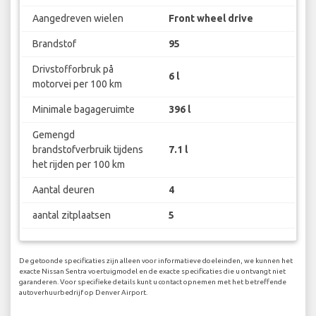
Aangedreven wielen
Front wheel drive
Brandstof
95
Drivstofforbruk på
6 l
motorvei per 100 km
Minimale bagageruimte
396 l
Gemengd
brandstofverbruik tijdens
7.1 l
het rijden per 100 km
Aantal deuren
4
aantal zitplaatsen
5
De getoonde specificaties zijn alleen voor informatieve doeleinden, we kunnen het
exacte Nissan Sentra voertuigmodel en de exacte specificaties die u ontvangt niet
garanderen. Voor specifieke details kunt u contact opnemen met het betreffende
autoverhuurbedrijf op Denver Airport.