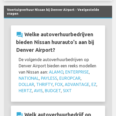
Voertuigverhuur Nissan bij Denver Airport - Veelgestelde
vragen
question_answer
Welke autoverhuurbedrijven
bieden Nissan huurauto's aan bij
Denver Airport?
De volgende autoverhuurbedrijven op
Denver Airport bieden een reeks modellen
van Nissan aan:
ALAMO
,
ENTERPRISE
,
NATIONAL
,
PAYLESS
,
EUROPCAR
,
DOLLAR
,
THRIFTY
,
FOX
,
ADVANTAGE
,
EZ
,
HERTZ
,
AVIS
,
BUDGET
,
SIXT
question_answer
Welk autoverhuurbedrijf op