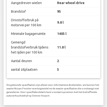
Aangedreven wielen
Rear wheel drive
Brandstof
95
Drivstofforbruk på
9.8 l
motorvei per 100 km
Minimale bagageruimte
1405 l
Gemengd
brandstofverbruik tijdens
11.8 l
het rijden per 100 km
Aantal deuren
2
aantal zitplaatsen
5
De getoonde specificaties zijn alleen voor informatieve doeleinden, we kunnen het
exacte Nissan Frontier voertuigmodel en de exacte specificaties die u ontvangt niet
garanderen. Voor specifieke details kunt u contact opnemen met het betreffende
autoverhuurbedrijf op Denver Airport.