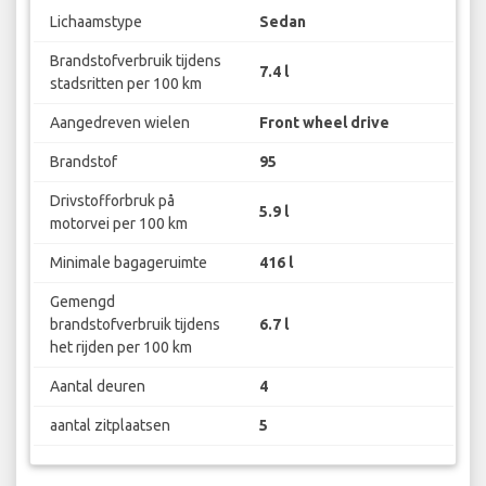
Lichaamstype
Sedan
Brandstofverbruik tijdens
7.4 l
stadsritten per 100 km
Aangedreven wielen
Front wheel drive
Brandstof
95
Drivstofforbruk på
5.9 l
motorvei per 100 km
Minimale bagageruimte
416 l
Gemengd
brandstofverbruik tijdens
6.7 l
het rijden per 100 km
Aantal deuren
4
aantal zitplaatsen
5