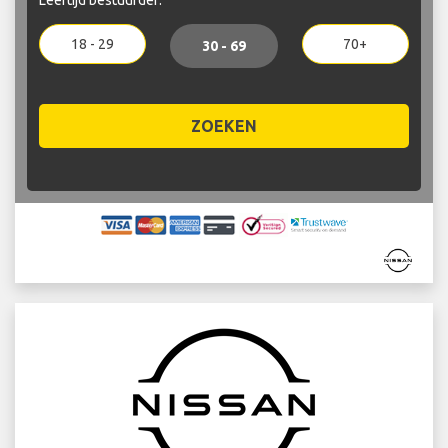
18 - 29
70+
30 - 69
ZOEKEN