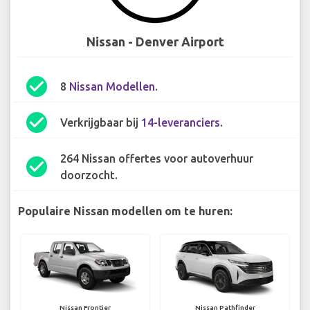
Nissan - Denver Airport
check_circle
8
Nissan Modellen
.
check_circle
Verkrijgbaar bij
14-leveranciers
.
264 Nissan offertes voor autoverhuur
check_circle
doorzocht.
Populaire Nissan modellen om te huren:
Nissan Frontier
Nissan Pathfinder